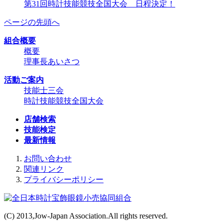
第31回時計技能競技全国大会 日程決定！
ページの先頭へ
組合概要
概要
理事長あいさつ
活動ご案内
技能士三会
時計技能競技全国大会
店舗検索
技能検定
最新情報
お問い合わせ
関連リンク
プライバシーポリシー
(C) 2013,Jow-Japan Association.All rights reserved.