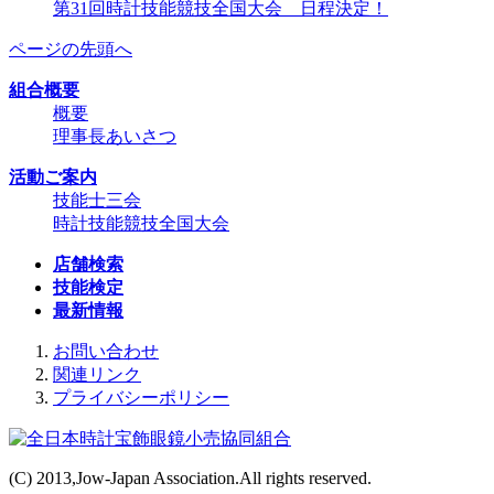
第31回時計技能競技全国大会 日程決定！
ページの先頭へ
組合概要
概要
理事長あいさつ
活動ご案内
技能士三会
時計技能競技全国大会
店舗検索
技能検定
最新情報
お問い合わせ
関連リンク
プライバシーポリシー
(C) 2013,Jow-Japan Association.All rights reserved.