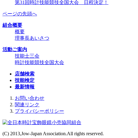
第31回時計技能競技全国大会 日程決定！
ページの先頭へ
組合概要
概要
理事長あいさつ
活動ご案内
技能士三会
時計技能競技全国大会
店舗検索
技能検定
最新情報
お問い合わせ
関連リンク
プライバシーポリシー
(C) 2013,Jow-Japan Association.All rights reserved.