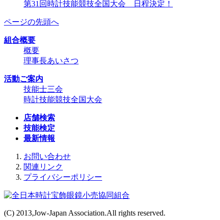
第31回時計技能競技全国大会 日程決定！
ページの先頭へ
組合概要
概要
理事長あいさつ
活動ご案内
技能士三会
時計技能競技全国大会
店舗検索
技能検定
最新情報
お問い合わせ
関連リンク
プライバシーポリシー
(C) 2013,Jow-Japan Association.All rights reserved.