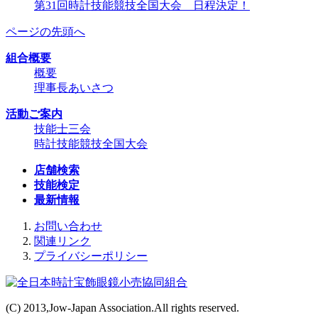
第31回時計技能競技全国大会 日程決定！
ページの先頭へ
組合概要
概要
理事長あいさつ
活動ご案内
技能士三会
時計技能競技全国大会
店舗検索
技能検定
最新情報
お問い合わせ
関連リンク
プライバシーポリシー
(C) 2013,Jow-Japan Association.All rights reserved.