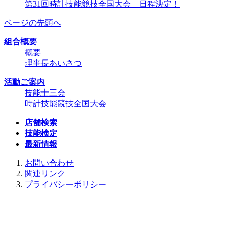
第31回時計技能競技全国大会 日程決定！
ページの先頭へ
組合概要
概要
理事長あいさつ
活動ご案内
技能士三会
時計技能競技全国大会
店舗検索
技能検定
最新情報
お問い合わせ
関連リンク
プライバシーポリシー
(C) 2013,Jow-Japan Association.All rights reserved.