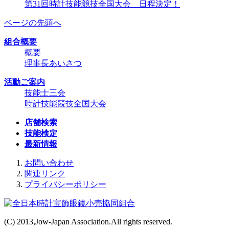
第31回時計技能競技全国大会 日程決定！
ページの先頭へ
組合概要
概要
理事長あいさつ
活動ご案内
技能士三会
時計技能競技全国大会
店舗検索
技能検定
最新情報
お問い合わせ
関連リンク
プライバシーポリシー
(C) 2013,Jow-Japan Association.All rights reserved.